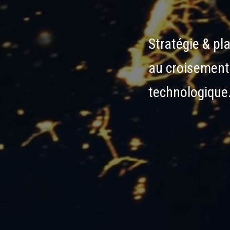
Stratégie
&
pl
au
croisement
technologique