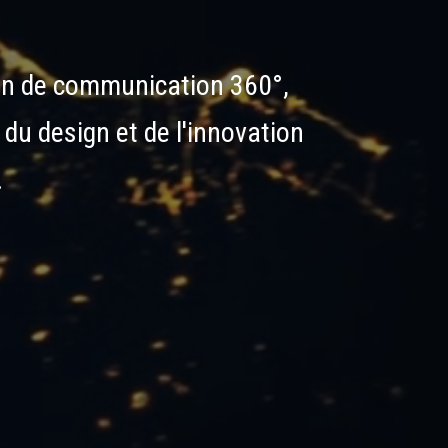
an
de
communication
360°,
du
design
et
de
l'innovation
.