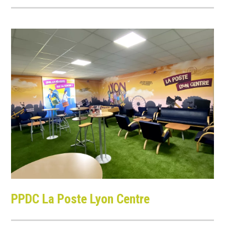
PPDC
La
Poste
Lyon
Centre